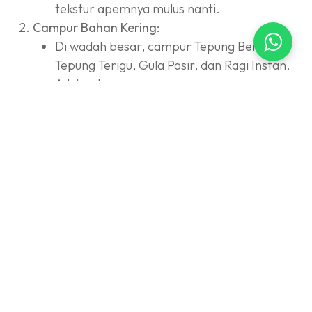
tekstur apemnya mulus nanti.
Campur Bahan Kering:
Di wadah besar, campur Tepung Beras,
Tepung Terigu, Gula Pasir, dan Ragi Instan.
Aduk rata.
Buat Adonan:
Tuang adonan nasi blender tadi ke dalam
campuran tepung.
Tambahkan Garam dan
Mohler Vanili Cair
.
Aduk rata pakai
whisk
sampai tidak ada
yang bergerindil.
Fermentasi (Istirahatkan):
Tutup wadah dengan kain bersih atau plastik
wrap
.
Diamkan selama
45 - 60 menit
sampai
adonan mengembang dan berbuih banyak.
Beri Warna: