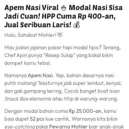
Apem Nasi Viral 🍚 Modal Nasi Sisa
Jadi Cuan! HPP Cuma Rp 400-an,
Jual Seribuan Laris! 💰
Halo, Sahabat Mohler! 👋
Mau jualan jajanan pasar tapi modal tipis? Tenang,
Chef Apin punya "Resep Sulap" yang bakal bikin
dompet kamu tebal.
Namanya
Apem Nasi
. Yap, bahan dasarnya nasi
putih matang! Teksturnya jadi super lembut, kenyal,
dan gak gampang kering. Cocok banget buat isian
Snack Box
ekonomis atau titip di warung-warung.
Dengan modal bahan cuma
Rp 25.000-an
, kamu
bisa dapet
52 pcs
kue cantik. Warnanya kita bikin
eye-catching
pakai
Pewarna Mohler
biar anak-anak