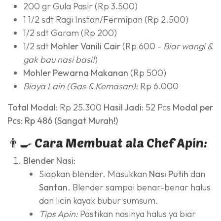
200 gr Gula Pasir (Rp 3.500)
1 1/2 sdt Ragi Instan/Fermipan (Rp 2.500)
1/2 sdt Garam (Rp 200)
1/2 sdt
Mohler Vanili Cair
(Rp 600 -
Biar wangi &
gak bau nasi basi!
)
Mohler Pewarna Makanan
(Rp 500)
Biaya Lain (Gas & Kemasan):
Rp 6.000
Total Modal:
Rp 25.300
Hasil Jadi:
52 Pcs
Modal per
Pcs:
Rp 486 (Sangat Murah!)
👨‍🍳 Cara Membuat ala Chef Apin:
Blender Nasi:
Siapkan blender. Masukkan
Nasi Putih
dan
Santan
. Blender sampai benar-benar halus
dan licin kayak bubur sumsum.
Tips Apin:
Pastikan nasinya halus ya biar