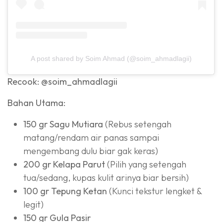
A post shared by Soim Ahmad (@soim_ahmadlagii)
Recook: @soim_ahmadlagii
Bahan Utama:
150 gr Sagu Mutiara
(Rebus setengah
matang/rendam air panas sampai
mengembang dulu biar gak keras)
200 gr Kelapa Parut
(Pilih yang setengah
tua/sedang, kupas kulit arinya biar bersih)
100 gr Tepung Ketan
(Kunci tekstur lengket &
legit)
150 gr Gula Pasir