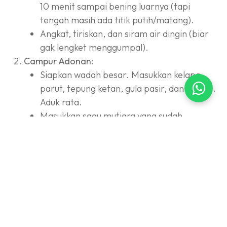
10 menit sampai bening luarnya (tapi
tengah masih ada titik putih/matang).
Angkat, tiriskan, dan siram air dingin (biar
gak lengket menggumpal).
Campur Adonan:
Siapkan wadah besar. Masukkan kelapa
parut, tepung ketan, gula pasir, dan garam.
Aduk rata.
Masukkan sagu mutiara yang sudah
ditiriskan. Aduk rata.
Tuang santan dan
Mohler Pasta Vanilla
.
Aduk sampai adonan lembab dan
bergerindil basah (jangan sampai encer ya,
teksturnya kayak pasir basah).
Terakhir, masukkan potongan nangka. Aduk
menyebar.
Bagi & Warnai: