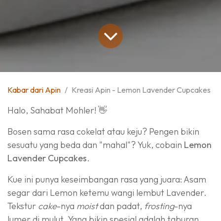
Kabar dari Apin
Kreasi Apin - Lemon Lavender Cupcakes
Halo, Sahabat Mohler! 👋
Bosen sama rasa cokelat atau keju? Pengen bikin
sesuatu yang beda dan "mahal"? Yuk, cobain
Lemon
Lavender Cupcakes
.
Kue ini punya keseimbangan rasa yang juara: Asam
segar dari Lemon ketemu wangi lembut Lavender.
Tekstur
cake
-nya
moist
dan padat,
frosting
-nya
lumer di mulut. Yang bikin spesial adalah taburan