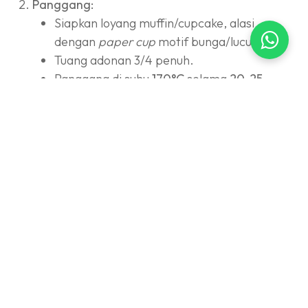
Panggang:
Siapkan loyang muffin/cupcake, alasi
dengan
paper cup
motif bunga/lucu.
Tuang adonan 3/4 penuh.
Panggang di suhu
170°C
selama
20-25
menit
.
Angkat dan dinginkan (Wajib dingin sebelum
dihias biar krim gak leleh).
Buat Gula Lavender (Topping):
Taruh gula pasir kasar di plastik/mangkuk
kecil.
Teteskan
Mohler Pasta Lavender
.
Aduk/kocok sampai gula berubah warna jadi
ungu merata.
Biarkan kering sebentar agar tidak basah.
Finishing:
Kocok bahan frosting sampai lembut dan