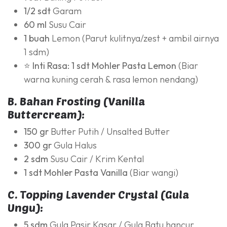
1/2 sdt
Garam
60 ml
Susu Cair
1 buah
Lemon (Parut kulitnya/zest + ambil airnya
1 sdm)
⭐ Inti Rasa:
1 sdt Mohler Pasta Lemon
(Biar
warna kuning cerah & rasa lemon nendang)
B. Bahan Frosting (Vanilla
Buttercream):
150 gr
Butter Putih / Unsalted Butter
300 gr
Gula Halus
2 sdm
Susu Cair / Krim Kental
1 sdt
Mohler Pasta Vanilla
(Biar wangi)
C. Topping Lavender Crystal (Gula
Ungu):
5 sdm
Gula Pasir Kasar / Gula Batu hancur