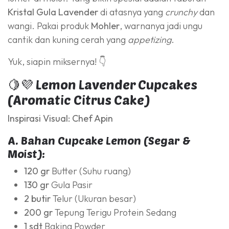
Kristal Gula Lavender
di atasnya yang
crunchy
dan
wangi. Pakai produk
Mohler
, warnanya jadi ungu
cantik dan kuning cerah yang
appetizing
.
Yuk, siapin miksernya! 👇
🍋💜 Lemon Lavender Cupcakes
(Aromatic Citrus Cake)
Inspirasi Visual: Chef Apin
A. Bahan Cupcake Lemon (Segar &
Moist):
120 gr
Butter (Suhu ruang)
130 gr
Gula Pasir
2 butir
Telur (Ukuran besar)
200 gr
Tepung Terigu Protein Sedang
1 sdt
Baking Powder