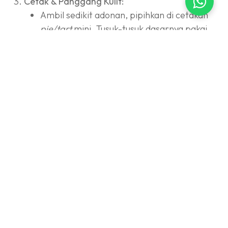
Cetak & Panggang Kulit:
Ambil sedikit adonan, pipihkan di cetakan
pie/tart
mini. Tusuk-tusuk dasarnya pakai
garpu (biar gak ngembang pas dioven).
Panggang suhu
170°C
selama
15-20 menit
sampai matang renyah. Angkat dan
dinginkan. Lepaskan dari cetakan.
Buat Cheese Filling:
Masak susu cair, gula pasir, dan keju oles
dengan api kecil sambil diaduk sampai keju
larut.
Masukkan larutan maizena. Aduk cepat
sampai meletup-letup dan mengental licin.
Matikan api.
Masukkan ke dalam plastik segitiga (
piping
bag
).
Penyelesaian: