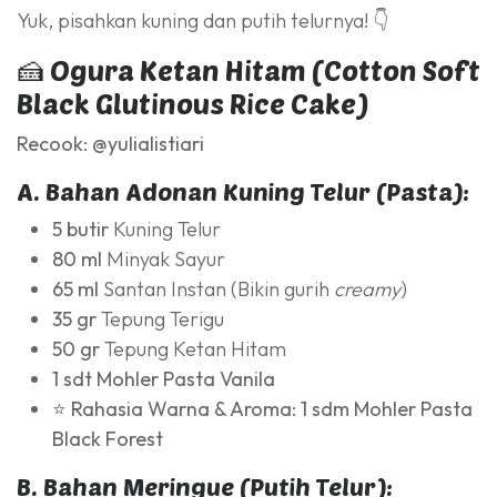
Yuk, pisahkan kuning dan putih telurnya! 👇
🍰 Ogura Ketan Hitam (Cotton Soft
Black Glutinous Rice Cake)
Recook: @yulialistiari
A. Bahan Adonan Kuning Telur (Pasta):
5 butir
Kuning Telur
80 ml
Minyak Sayur
65 ml
Santan Instan (Bikin gurih
creamy
)
35 gr
Tepung Terigu
50 gr
Tepung Ketan Hitam
1 sdt
Mohler Pasta Vanila
⭐ Rahasia Warna & Aroma:
1 sdm Mohler Pasta
Black Forest
B. Bahan Meringue (Putih Telur):