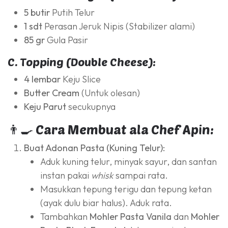
5 butir
Putih Telur
1 sdt
Perasan Jeruk Nipis (Stabilizer alami)
85 gr
Gula Pasir
C. Topping (Double Cheese):
4 lembar
Keju Slice
Butter Cream
(Untuk olesan)
Keju Parut
secukupnya
👨‍🍳 Cara Membuat ala Chef Apin:
Buat Adonan Pasta (Kuning Telur):
Aduk kuning telur, minyak sayur, dan santan
instan pakai
whisk
sampai rata.
Masukkan tepung terigu dan tepung ketan
(ayak dulu biar halus). Aduk rata.
Tambahkan
Mohler Pasta Vanila
dan
Mohler