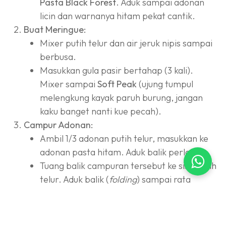
Pasta Black Forest
. Aduk sampai adonan
licin dan warnanya hitam pekat cantik.
Buat Meringue:
Mixer putih telur dan air jeruk nipis sampai
berbusa.
Masukkan gula pasir bertahap (3 kali).
Mixer sampai
Soft Peak
(ujung tumpul
melengkung kayak paruh burung, jangan
kaku banget nanti kue pecah).
Campur Adonan:
Ambil 1/3 adonan putih telur, masukkan ke
adonan pasta hitam. Aduk balik perlahan.
Tuang balik campuran tersebut ke sisa putih
telur. Aduk balik (
folding
) sampai rata
homogen. Jangan
overmix
.
Panggang (Teknik Au Bain Marie):
Siapkan loyang utama (alasi kertas roti).