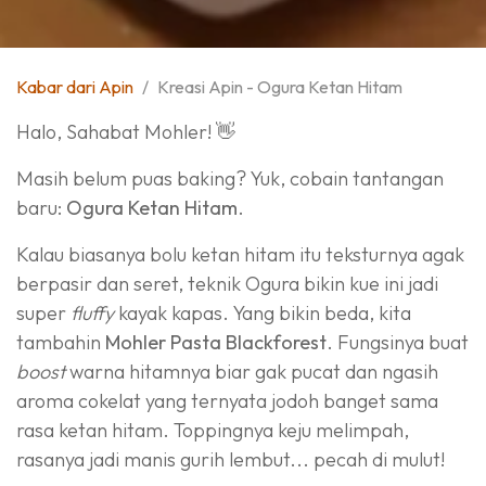
Kabar dari Apin
Kreasi Apin - Ogura Ketan Hitam
Halo, Sahabat Mohler! 👋
Masih belum puas baking? Yuk, cobain tantangan
baru:
Ogura Ketan Hitam
.
Kalau biasanya bolu ketan hitam itu teksturnya agak
berpasir dan seret, teknik Ogura bikin kue ini jadi
super
fluffy
kayak kapas. Yang bikin beda, kita
tambahin
Mohler Pasta Blackforest
. Fungsinya buat
boost
warna hitamnya biar gak pucat dan ngasih
aroma cokelat yang ternyata jodoh banget sama
rasa ketan hitam. Toppingnya keju melimpah,
rasanya jadi manis gurih lembut... pecah di mulut!