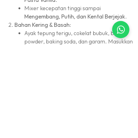
Mixer kecepatan tinggi sampai
Mengembang, Putih, dan Kental Berjejak
.
Bahan Kering & Basah:
Ayak tepung terigu, cokelat bubuk, baking
powder, baking soda, dan garam. Masukkan
ke adonan telur. Mixer
speed
rendah asal
rata.
Campur Minyak Goreng, Yogurt/Buttermilk,
dan
Mohler Pasta Red Velvet
di wadah
terpisah. Aduk rata.
Tuang campuran minyak ke adonan utama.
Aduk balik pakai spatula sampai benar-
benar rata (jangan ada endapan minyak).
Kukus:
Siapkan loyang (bisa loyang tulban/bulat)
yang dioles margarin.