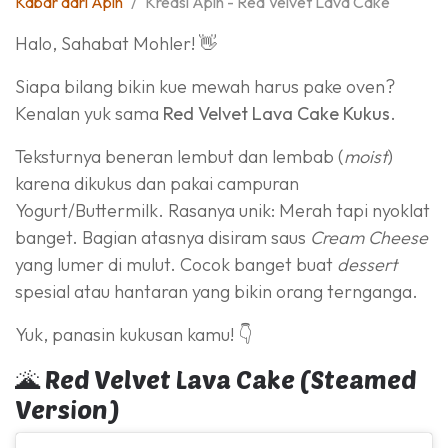
Kabar dari Apin
Kreasi Apin - Red Velvet Lava Cake
Halo, Sahabat Mohler! 👋
Siapa bilang bikin kue mewah harus pake oven?
Kenalan yuk sama
Red Velvet Lava Cake Kukus
.
Teksturnya beneran lembut dan lembab (
moist
)
karena dikukus dan pakai campuran
Yogurt/Buttermilk. Rasanya unik: Merah tapi nyoklat
banget. Bagian atasnya disiram saus
Cream Cheese
yang lumer di mulut. Cocok banget buat
dessert
spesial atau hantaran yang bikin orang ternganga.
Yuk, panasin kukusan kamu! 👇
🌋 Red Velvet Lava Cake (Steamed
Version)