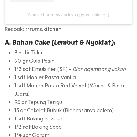
A post shared by Jacklyn (@rums.kitchen)
Recook: @rums.kitchen
A. Bahan Cake (Lembut & Nyoklat):
3 butir
Telur
90 gr
Gula Pasir
1/2 sdt
Emulsifier (SP) -
Biar ngembang kokoh
1 sdt
Mohler Pasta Vanila
1 sdt
Mohler Pasta Red Velvet
(Warna & Rasa
Juara)
95 gr
Tepung Terigu
15 gr
Cokelat Bubuk (Biar rasanya dalem)
1 sdt
Baking Powder
1/2 sdt
Baking Soda
1/4 sdt
Garam