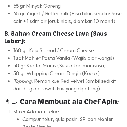
65 gr
Minyak Goreng
65 gr
Yogurt / Buttermilk (Bisa bikin sendiri: Susu
cair + 1 sdm air jeruk nipis, diamkan 10 menit)
B. Bahan Cream Cheese Lava (Saus
Luber):
160 gr
Keju Spread / Cream Cheese
1 sdt
Mohler Pasta Vanila
(Wajib biar wangi!)
50 gr
Kental Manis (Sesuaikan manisnya)
50 gr
Whipping Cream Dingin (Kocok)
Topping:
Remah kue Red Velvet (ambil sedikit
dari bagian bawah kue yang dipotong).
👨‍🍳 Cara Membuat ala Chef Apin:
Mixer Adonan Telur:
Campur telur, gula pasir, SP, dan
Mohler
Pasta Vanila
.