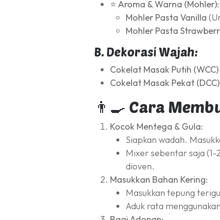
⭐ Aroma & Warna (Mohler):
Mohler Pasta Vanilla
(Un
Mohler Pasta Strawber
B. Dekorasi Wajah:
Cokelat Masak Putih (WCC)
Cokelat Masak Pekat (DCC)
👨‍🍳 Cara Membu
Kocok Mentega & Gula:
Siapkan wadah. Masukka
Mixer sebentar saja (1-
dioven.
Masukkan Bahan Kering:
Masukkan tepung terigu
Aduk rata menggunakan s
Bagi Adonan: