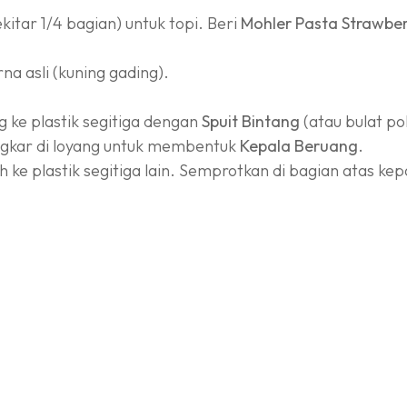
kitar 1/4 bagian) untuk topi. Beri
Mohler Pasta Strawbe
na asli (kuning gading).
 ke plastik segitiga dengan
Spuit Bintang
(atau bulat pol
ngkar di loyang untuk membentuk
Kepala Beruang
.
e plastik segitiga lain. Semprotkan di bagian atas ke
140°C - 150°C
selama
25-30 menit
(api kecil sedang) sa
ya gak gosong kecokelatan).
i
cooling rack
.
:
h leleh membentuk bulatan di tengah wajah (untuk monco
am leleh untuk
Mata
dan
Hidung
di atas cokelat putih.
s, baru masuk toples.