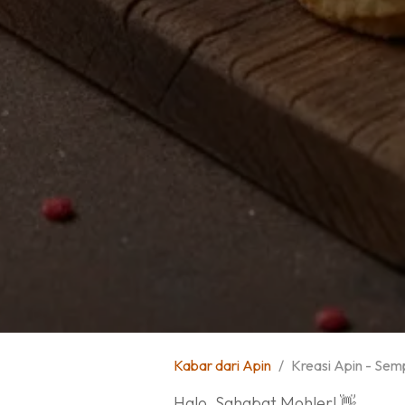
Kabar dari Apin
Kreasi Apin - Sem
Halo, Sahabat Mohler! 👋