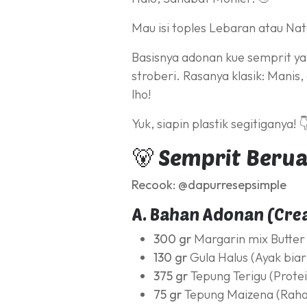
Mau isi toples Lebaran atau Nat
Basisnya adonan kue semprit yan
stroberi. Rasanya klasik: Manis,
lho!
Yuk, siapin plastik segitiganya! 
🐻 Semprit Berua
Recook: @dapurresepsimple
A. Bahan Adonan (Cre
300 gr
Margarin mix Butter 
130 gr
Gula Halus (Ayak biar
375 gr
Tepung Terigu (Prote
75 gr
Tepung Maizena (Rahas