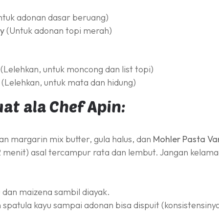
tuk adonan dasar beruang)
ry
(Untuk adonan topi merah)
(Lelehkan, untuk moncong dan list topi)
(Lelehkan, untuk mata dan hidung)
at ala Chef Apin:
n margarin mix butter, gula halus, dan
Mohler Pasta Van
2 menit) asal tercampur rata dan lembut. Jangan kelam
 dan maizena sambil diayak.
patula kayu sampai adonan bisa dispuit (konsistensinya