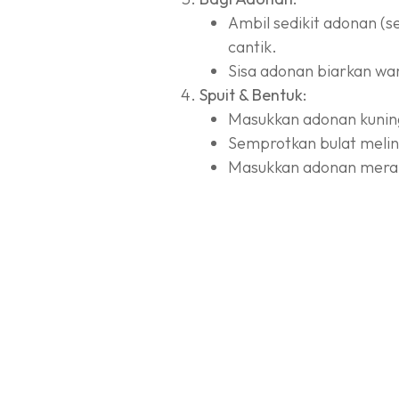
Ambil sedikit adonan (se
cantik.
Sisa adonan biarkan war
Spuit & Bentuk:
Masukkan adonan kuning
Semprotkan bulat meli
Masukkan adonan merah k
Panggang:
Panggang di oven suhu
suhu biar warna merahn
Angkat dan dinginkan d
Hias Wajah (Setelah Dingin)
Semprotkan cokelat puti
Semprotkan cokelat hit
Tunggu cokelat set/kera
#
Kreasi