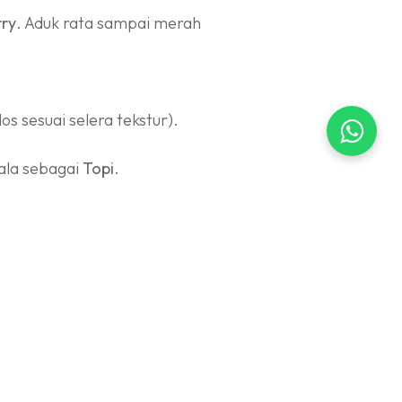
rry
. Aduk rata sampai merah
os sesuai selera tekstur).
pala sebagai
Topi
.
mpai matang dan kering. (Jaga
ng) dan garis di pinggir topi.