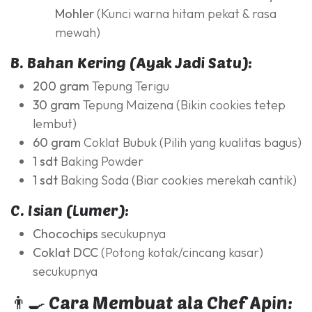
Mohler
(Kunci warna hitam pekat & rasa
mewah)
B. Bahan Kering (Ayak Jadi Satu):
200 gram
Tepung Terigu
30 gram
Tepung Maizena (Bikin cookies tetep
lembut)
60 gram
Coklat Bubuk (Pilih yang kualitas bagus)
1 sdt
Baking Powder
1 sdt
Baking Soda (Biar cookies merekah cantik)
C. Isian (Lumer):
Chocochips
secukupnya
Coklat DCC
(Potong kotak/cincang kasar)
secukupnya
👨‍🍳 Cara Membuat ala Chef Apin: