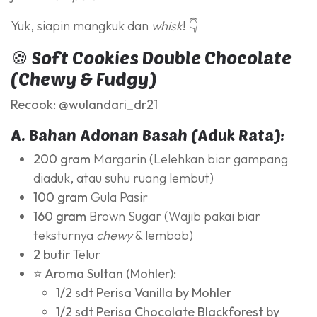
Yuk, siapin mangkuk dan
whisk
! 👇
🍪 Soft Cookies Double Chocolate
(Chewy & Fudgy)
Recook: @wulandari_dr21
A. Bahan Adonan Basah (Aduk Rata):
200 gram
Margarin (Lelehkan biar gampang
diaduk, atau suhu ruang lembut)
100 gram
Gula Pasir
160 gram
Brown Sugar (Wajib pakai biar
teksturnya
chewy
& lembab)
2 butir
Telur
⭐ Aroma Sultan (Mohler):
1/2 sdt Perisa Vanilla by Mohler
1/2 sdt Perisa Chocolate Blackforest by