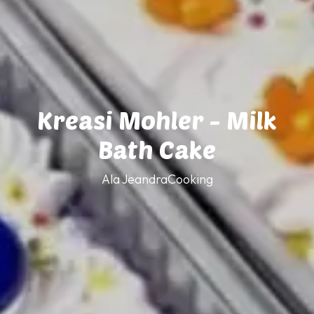
Kreasi Mohler - Milk
Bath Cake
Ala JeandraCooking