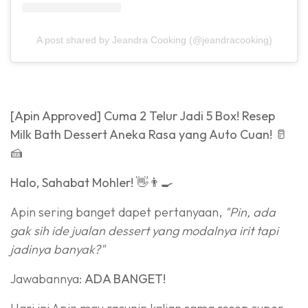
A post shared by Jeandra Cooking (@jeandracooking)
[Apin Approved] Cuma 2 Telur Jadi 5 Box! Resep
Milk Bath Dessert Aneka Rasa yang Auto Cuan! 🥛
🍰
Halo, Sahabat Mohler!
👋👨‍🍳
Apin sering banget dapet pertanyaan,
"Pin, ada
gak sih ide jualan dessert yang modalnya irit tapi
jadinya banyak?"
Jawabannya:
ADA BANGET!