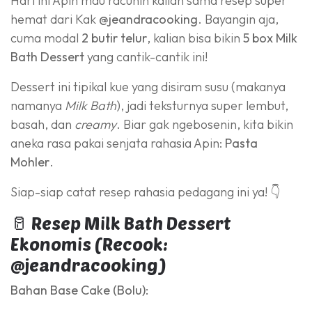
Hari ini Apin mau racunin kalian sama resep super
hemat dari Kak
@jeandracooking
. Bayangin aja,
cuma modal
2 butir telur
, kalian bisa bikin
5 box Milk
Bath Dessert
yang cantik-cantik ini!
Dessert ini tipikal kue yang disiram susu (makanya
namanya
Milk Bath
), jadi teksturnya super lembut,
basah, dan
creamy
. Biar gak ngebosenin, kita bikin
aneka rasa pakai senjata rahasia Apin:
Pasta
Mohler
.
Siap-siap catat resep rahasia pedagang ini ya! 👇
🥛 Resep Milk Bath Dessert
Ekonomis (Recook:
@jeandracooking)
Bahan Base Cake (Bolu):