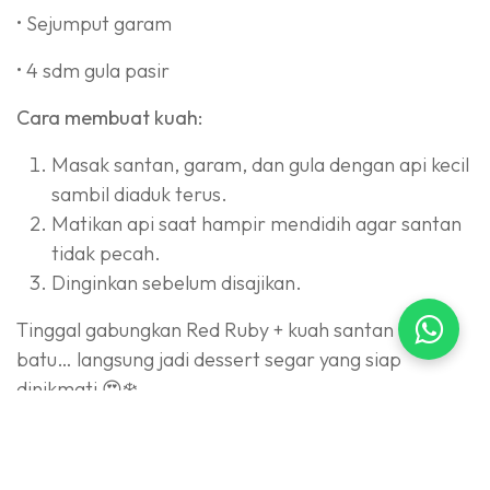
• Sejumput garam
• 4 sdm gula pasir
Cara membuat kuah:
Masak santan, garam, dan gula dengan api kecil
sambil diaduk terus.
Matikan api saat hampir mendidih agar santan
tidak pecah.
Dinginkan sebelum disajikan.
Tinggal gabungkan Red Ruby + kuah santan + es
batu… langsung jadi dessert segar yang siap
dinikmati 😍❄️
Pewarna makanan yang dipakai:
✅
@mohler
— varian lengkap 90++, BPOM & Halal