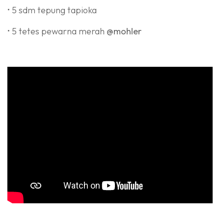
• 5 sdm tepung tapioka
• 5 tetes pewarna merah
@mohler